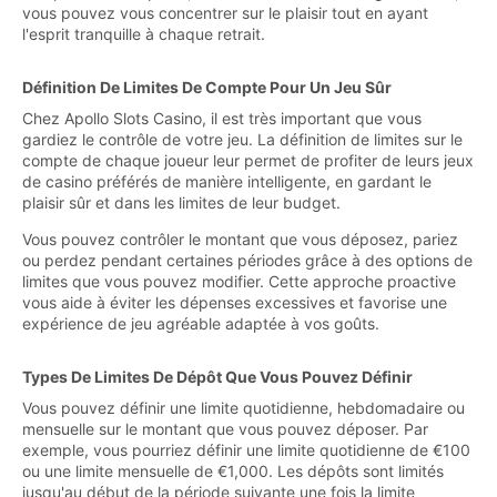
vous pouvez vous concentrer sur le plaisir tout en ayant
l'esprit tranquille à chaque retrait.
Définition De Limites De Compte Pour Un Jeu Sûr
Chez Apollo Slots Casino, il est très important que vous
gardiez le contrôle de votre jeu. La définition de limites sur le
compte de chaque joueur leur permet de profiter de leurs jeux
de casino préférés de manière intelligente, en gardant le
plaisir sûr et dans les limites de leur budget.
Vous pouvez contrôler le montant que vous déposez, pariez
ou perdez pendant certaines périodes grâce à des options de
limites que vous pouvez modifier. Cette approche proactive
vous aide à éviter les dépenses excessives et favorise une
expérience de jeu agréable adaptée à vos goûts.
Types De Limites De Dépôt Que Vous Pouvez Définir
Vous pouvez définir une limite quotidienne, hebdomadaire ou
mensuelle sur le montant que vous pouvez déposer. Par
exemple, vous pourriez définir une limite quotidienne de €100
ou une limite mensuelle de €1,000. Les dépôts sont limités
jusqu'au début de la période suivante une fois la limite