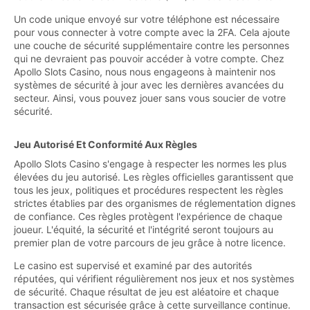
Un code unique envoyé sur votre téléphone est nécessaire
pour vous connecter à votre compte avec la 2FA. Cela ajoute
une couche de sécurité supplémentaire contre les personnes
qui ne devraient pas pouvoir accéder à votre compte. Chez
Apollo Slots Casino, nous nous engageons à maintenir nos
systèmes de sécurité à jour avec les dernières avancées du
secteur. Ainsi, vous pouvez jouer sans vous soucier de votre
sécurité.
Jeu Autorisé Et Conformité Aux Règles
Apollo Slots Casino s'engage à respecter les normes les plus
élevées du jeu autorisé. Les règles officielles garantissent que
tous les jeux, politiques et procédures respectent les règles
strictes établies par des organismes de réglementation dignes
de confiance. Ces règles protègent l'expérience de chaque
joueur. L'équité, la sécurité et l'intégrité seront toujours au
premier plan de votre parcours de jeu grâce à notre licence.
Le casino est supervisé et examiné par des autorités
réputées, qui vérifient régulièrement nos jeux et nos systèmes
de sécurité. Chaque résultat de jeu est aléatoire et chaque
transaction est sécurisée grâce à cette surveillance continue.