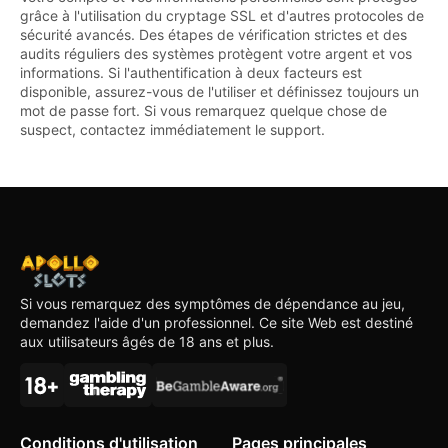
grâce à l'utilisation du cryptage SSL et d'autres protocoles de
sécurité avancés. Des étapes de vérification strictes et des
audits réguliers des systèmes protègent votre argent et vos
informations. Si l'authentification à deux facteurs est
disponible, assurez-vous de l'utiliser et définissez toujours un
mot de passe fort. Si vous remarquez quelque chose de
suspect, contactez immédiatement le support.
Si vous remarquez des symptômes de dépendance au jeu,
demandez l'aide d'un professionnel. Ce site Web est destiné
aux utilisateurs âgés de 18 ans et plus.
Conditions d'utilisation
Pages principales