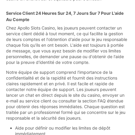
Service Client 24 Heures Sur 24, 7 Jours Sur 7 Pour L'aide
Au Compte
Chez Apollo Slots Casino, les joueurs peuvent contacter un
service client dédié à tout moment, ce qui facilite la gestion
de leurs comptes et l'obtention d'aide pour le jeu responsable
chaque fois qu'ils en ont besoin. L'aide est toujours à portée
de message, que vous ayez besoin de modifier vos limites
personnelles, de demander une pause ou d'obtenir de l'aide
pour la preuve d'identité de votre compte.
Notre équipe de support comprend l'importance de la
confidentialité et de la rapidité et fournit des instructions
claires rapidement et en privé. Il est facile et rapide de
contacter notre équipe de support. Les joueurs peuvent
lancer un chat en direct depuis le site du casino, envoyer un
e-mail au service client ou consulter la section FAQ étendue
pour obtenir des réponses immédiates. Chaque question est
traitée par un professionnel formé qui se concentre sur le jeu
responsable et la sécurité des joueurs.
Aide pour définir ou modifier les limites de dépôt
immédiatement