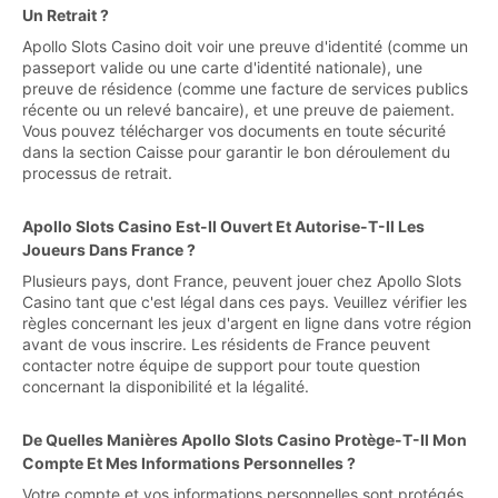
Un Retrait ?
Apollo Slots Casino doit voir une preuve d'identité (comme un
passeport valide ou une carte d'identité nationale), une
preuve de résidence (comme une facture de services publics
récente ou un relevé bancaire), et une preuve de paiement.
Vous pouvez télécharger vos documents en toute sécurité
dans la section Caisse pour garantir le bon déroulement du
processus de retrait.
Apollo Slots Casino Est-Il Ouvert Et Autorise-T-Il Les
Joueurs Dans France ?
Plusieurs pays, dont France, peuvent jouer chez Apollo Slots
Casino tant que c'est légal dans ces pays. Veuillez vérifier les
règles concernant les jeux d'argent en ligne dans votre région
avant de vous inscrire. Les résidents de France peuvent
contacter notre équipe de support pour toute question
concernant la disponibilité et la légalité.
De Quelles Manières Apollo Slots Casino Protège-T-Il Mon
Compte Et Mes Informations Personnelles ?
Votre compte et vos informations personnelles sont protégés