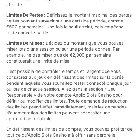
atteinte.
Limites De Pertes :
Définissez le montant maximal des pertes
nettes pouvant survenir sur une certaine période, comme
€500 par semaine. Une fois le seuil atteint, cela empêche
toute nouvelle partie.
Limites De Mises :
Décidez du montant que vous pouvez
miser lors d'une session ou sur une période donnée. Par
exemple, ne pas miser plus de €2,000 par semaine
constituerait une limite de mise.
Il est possible de contrôler le temps et l'argent que vous
consacrez aux jeux en définissant des limites sur la durée
pendant laquelle vous souhaitez rester connecté chaque jour
ou lors de chaque session. Allez dans la section « Jeu
Responsable » de votre compte Apollo Slots Casino pour
définir ou modifier ces limites. Toute demande de réduction
des limites prend effet immédiatement, mais les demandes
d'augmentation des limites peuvent nécessiter une
approbation préalable.
En définissant des limites de compte, vous pouvez profiter de
tout ce qu'Apollo Slots Casino a à offrir sans perdre le