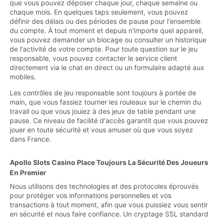
que vous pouvez déposer chaque jour, chaque semaine ou
chaque mois. En quelques taps seulement, vous pouvez
définir des délais ou des périodes de pause pour l'ensemble
du compte. À tout moment et depuis n'importe quel appareil,
vous pouvez demander un blocage ou consulter un historique
de l'activité de votre compte. Pour toute question sur le jeu
responsable, vous pouvez contacter le service client
directement via le chat en direct ou un formulaire adapté aux
mobiles.
Les contrôles de jeu responsable sont toujours à portée de
main, que vous fassiez tourner les rouleaux sur le chemin du
travail ou que vous jouiez à des jeux de table pendant une
pause. Ce niveau de facilité d'accès garantit que vous pouvez
jouer en toute sécurité et vous amuser où que vous soyez
dans France.
Apollo Slots Casino Place Toujours La Sécurité Des Joueurs
En Premier
Nous utilisons des technologies et des protocoles éprouvés
pour protéger vos informations personnelles et vos
transactions à tout moment, afin que vous puissiez vous sentir
en sécurité et nous faire confiance. Un cryptage SSL standard