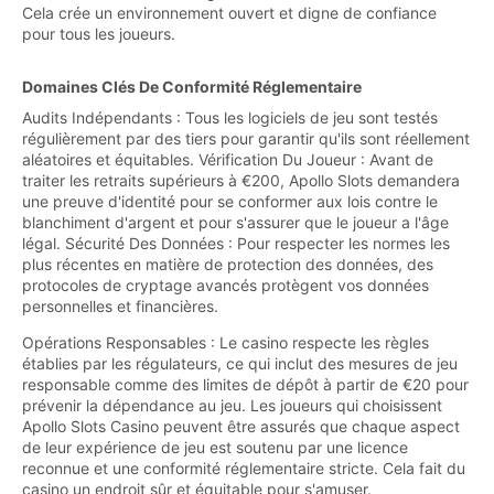
Cela crée un environnement ouvert et digne de confiance
pour tous les joueurs.
Domaines Clés De Conformité Réglementaire
Audits Indépendants : Tous les logiciels de jeu sont testés
régulièrement par des tiers pour garantir qu'ils sont réellement
aléatoires et équitables. Vérification Du Joueur : Avant de
traiter les retraits supérieurs à €200, Apollo Slots demandera
une preuve d'identité pour se conformer aux lois contre le
blanchiment d'argent et pour s'assurer que le joueur a l'âge
légal. Sécurité Des Données : Pour respecter les normes les
plus récentes en matière de protection des données, des
protocoles de cryptage avancés protègent vos données
personnelles et financières.
Opérations Responsables : Le casino respecte les règles
établies par les régulateurs, ce qui inclut des mesures de jeu
responsable comme des limites de dépôt à partir de €20 pour
prévenir la dépendance au jeu. Les joueurs qui choisissent
Apollo Slots Casino peuvent être assurés que chaque aspect
de leur expérience de jeu est soutenu par une licence
reconnue et une conformité réglementaire stricte. Cela fait du
casino un endroit sûr et équitable pour s'amuser.