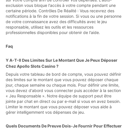
exclusion vous bloque l'accès à votre compte pendant une
certaine période. Contrôles De Réalité : Vous recevrez des
notifications à la fin de votre session. Si vous ou une personne
de votre connaissance avez des difficultés avec le jeu
responsable, utilisez les outils et les ressources
professionnelles disponibles pour obtenir de l'aide.
Faq
Y A-T-Il Des Limites Sur Le Montant Que Je Peux Déposer
Chez Apollo Slots Casino ?
Depuis votre tableau de bord de compte, vous pouvez définir
des limites sur le montant que vous pouvez déposer chaque
jour, chaque semaine ou chaque mois. Pour définir une limite,
vous devez d'abord vous connecter puis accéder à la section
« Jeu Responsable ». Notre équipe de support peut être
jointe par chat en direct ou par e-mail si vous en avez besoin.
Limiter le montant que vous pouvez déposer vous aide à
gérer intelligemment vos dépenses de jeu.
Quels Documents De Preuve Dois-Je Fournir Pour Effectuer