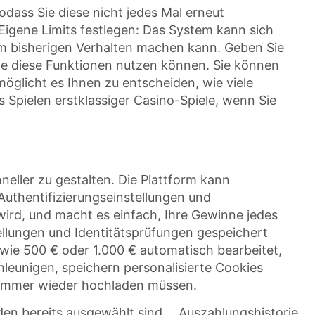
odass Sie diese nicht jedes Mal erneut
igene Limits festlegen: Das System kann sich
rem bisherigen Verhalten machen kann. Geben Sie
alle diese Funktionen nutzen können. Sie können
öglicht es Ihnen zu entscheiden, wie viele
 Spielen erstklassiger Casino-Spiele, wenn Sie
eller zu gestalten. Die Plattform kann
uthentifizierungseinstellungen und
t wird, und macht es einfach, Ihre Gewinne jedes
ellungen und Identitätsprüfungen gespeichert
ie 500 € oder 1.000 € automatisch bearbeitet,
hleunigen, speichern personalisierte Cookies
e immer wieder hochladen müssen.
en bereits ausgewählt sind。 Auszahlungshistorie