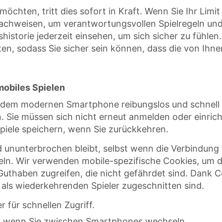
möchten, tritt dies sofort in Kraft. Wenn Sie Ihr Li
 nachweisen, um verantwortungsvollen Spielregeln und
historie jederzeit einsehen, um sich sicher zu fühle
n, sodass Sie sicher sein können, dass die von Ihne
mobiles Spielen
f jedem modernen Smartphone reibungslos und schnell
. Sie müssen sich nicht erneut anmelden oder einric
Spiele speichern, wenn Sie zurückkehren.
nd ununterbrochen bleibt, selbst wenn die Verbindung
n. Wir verwenden mobile-spezifische Cookies, um die
 Guthaben zugreifen, die nicht gefährdet sind. Dank C
 als wiederkehrenden Spieler zugeschnitten sind.
 für schnellen Zugriff.
ert, wenn Sie zwischen Smartphones wechseln.