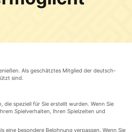
genießen. Als geschätztes Mitglied der deutsch-
tzt sind.
e speziell für Sie erstellt wurden. Wenn Sie
rem Spielverhalten, Ihren Spielzeiten und
als eine besondere Belohnung verpassen. Wenn Sie