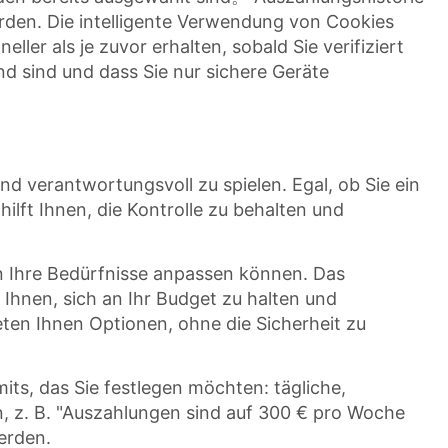
den. Die intelligente Verwendung von Cookies
ler als je zuvor erhalten, sobald Sie verifiziert
nd sind und dass Sie nur sichere Geräte
nd verantwortungsvoll zu spielen. Egal, ob Sie ein
hilft Ihnen, die Kontrolle zu behalten und
an Ihre Bedürfnisse anpassen können. Das
 Ihnen, sich an Ihr Budget zu halten und
en Ihnen Optionen, ohne die Sicherheit zu
its, das Sie festlegen möchten: tägliche,
, z. B. "Auszahlungen sind auf 300 € pro Woche
erden.