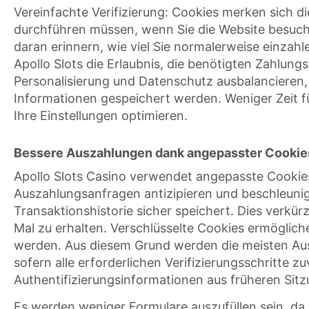
Vereinfachte Verifizierung: Cookies merken sich di
durchführen müssen, wenn Sie die Website besuch
daran erinnern, wie viel Sie normalerweise einzah
Apollo Slots die Erlaubnis, die benötigten Zahlun
Personalisierung und Datenschutz ausbalancieren, 
Informationen gespeichert werden. Weniger Zeit fü
Ihre Einstellungen optimieren.
Bessere Auszahlungen dank angepasster Cookie
Apollo Slots Casino verwendet angepasste Cookies
Auszahlungsanfragen antizipieren und beschleunig
Transaktionshistorie sicher speichert. Dies verkürz
Mal zu erhalten. Verschlüsselte Cookies ermöglich
werden. Aus diesem Grund werden die meisten Aus
sofern alle erforderlichen Verifizierungsschritte
Authentifizierungsinformationen aus früheren Sit
Es werden weniger Formulare auszufüllen sein, d