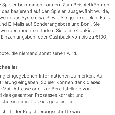
lle Spieler bekommen können. Zum Beispiel könnten
e, das basierend auf den Spielen ausgewählt wurde,
 wenn das System weiß, wie Sie gerne spielen. Falls
 und E-Mails auf Sonderangebote und Boni. Sie
 verwenden möchten. Indem Sie diese Cookies
ie Einzahlungsboni oder Cashback von bis zu €100,
bote, die niemand sonst sehen wird.
chneller
erung eingegebenen Informationen zu merken. Auf
trierung eingeben. Spieler können dank dieses
E-Mail-Adresse oder zur Bereitstellung von
nd des gesamten Prozesses korrekt und
che sicher in Cookies gespeichert.
hritt der Registrierungsschritte wird