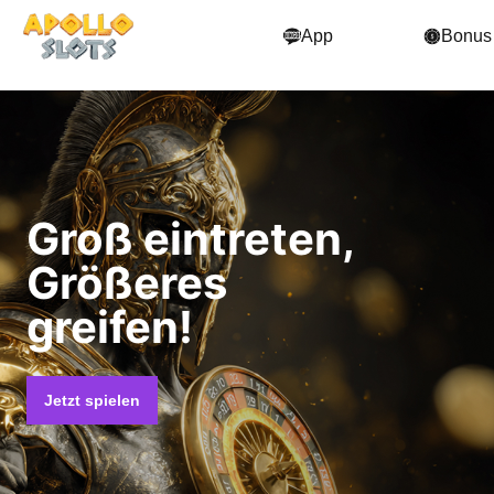
App
Bonus
Groß eintreten,
Größeres
greifen!
Jetzt spielen