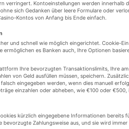
rn verringert. Kontoeinstellungen werden innerhalb d
, ohne sich Gedanken über leere Formulare oder ver
ts Casino-Kontos von Anfang bis Ende einfach.
n
cher und schnell wie möglich eingerichtet. Cookie-Ein
sie ermöglichen es Banken auch, Ihre Optionen basier
lattform Ihre bevorzugten Transaktionslimits, Ihre
ahlen von Geld ausfüllen müssen, speichern. Zusätzlic
n falsch eingegeben werden, wenn dies manuell erfolg
eträge einzahlen oder abheben, wie €100 oder €500, i
 Cookies kürzlich eingegebene Informationen bereits 
e bevorzugte Zahlungsweise aus, und sie wird immer 