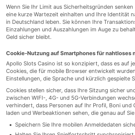
Wenn Sie Ihr Limit aus Sicherheitsgründen senken 
eine kurze Wartezeit einhalten und Ihre Identität
in Deutschland leben. Sie können Ihre Transaktions
Einzahlungen und Auszahlungen im Auge zu behalte
Geld sicher bleibt.
Cookie-Nutzung auf Smartphones für nahtloses 
Apollo Slots Casino ist so konzipiert, dass es au
Cookies, die für mobile Browser entwickelt wurden
Einstellungen, die Sprache und kürzlich gespielte 
Cookies stellen sicher, dass Ihre Sitzung sicher u
zwischen WIFI-, 4G- und 5G-Verbindungen wechsel
verhindert, dass Personen auf Ihr Profil, Boni und
laden und Werbeaktionen sehen, die genau auf Sie
Speichern Sie Ihre mobilen Anmeldedaten sicher
Halten Sie Ihren Spielfortschritt synchronisi