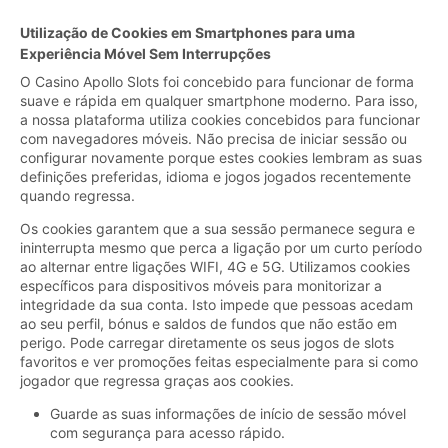
Utilização de Cookies em Smartphones para uma
Experiência Móvel Sem Interrupções
O Casino Apollo Slots foi concebido para funcionar de forma
suave e rápida em qualquer smartphone moderno. Para isso,
a nossa plataforma utiliza cookies concebidos para funcionar
com navegadores móveis. Não precisa de iniciar sessão ou
configurar novamente porque estes cookies lembram as suas
definições preferidas, idioma e jogos jogados recentemente
quando regressa.
Os cookies garantem que a sua sessão permanece segura e
ininterrupta mesmo que perca a ligação por um curto período
ao alternar entre ligações WIFI, 4G e 5G. Utilizamos cookies
específicos para dispositivos móveis para monitorizar a
integridade da sua conta. Isto impede que pessoas acedam
ao seu perfil, bónus e saldos de fundos que não estão em
perigo. Pode carregar diretamente os seus jogos de slots
favoritos e ver promoções feitas especialmente para si como
jogador que regressa graças aos cookies.
Guarde as suas informações de início de sessão móvel
com segurança para acesso rápido.