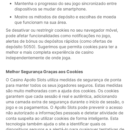
Mantenha o progresso do seu jogo sincronizado entre
dispositivos se mudar de smartphone.
Mostre os métodos de depósito e escolhas de moeda
que funcionam na sua área.
Se desativar ou restringir cookies no seu navegador móvel,
pode afetar funcionalidades como notificações no jogo,
alertas de bónus ou depósitos rápidos (como ofertas de
depósito 5050). Sugerimos que permita cookies para ter a
melhor e mais completa experiência de casino
independentemente de onde joga.
Melhor Segurança Graças aos Cookies
O Casino Apollo Slots utiliza medidas de segurança de ponta
para manter todos os seus jogadores seguros. Estas medidas
são muito melhoradas com a ajuda dos cookies. Os cookies
garantem que cada sessão é real e autêntica, adicionando
uma camada extra de segurança durante o início de sessão, o
jogo e os pagamentos. O Apollo Slots pode prevenir o acesso
não autorizado a informações pessoais e detetar atividade de
conta suspeita ao utilizar cookies de forma inteligente. Esta
tecnologia também ajuda o site a identificar quais os
dispositivos seguros e a alertá-lo para quaisquer tentativas de