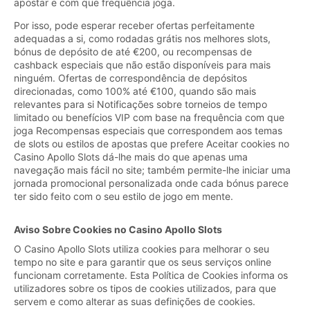
apostar e com que frequência joga.
Por isso, pode esperar receber ofertas perfeitamente
adequadas a si, como rodadas grátis nos melhores slots,
bónus de depósito de até €200, ou recompensas de
cashback especiais que não estão disponíveis para mais
ninguém. Ofertas de correspondência de depósitos
direcionadas, como 100% até €100, quando são mais
relevantes para si Notificações sobre torneios de tempo
limitado ou benefícios VIP com base na frequência com que
joga Recompensas especiais que correspondem aos temas
de slots ou estilos de apostas que prefere Aceitar cookies no
Casino Apollo Slots dá-lhe mais do que apenas uma
navegação mais fácil no site; também permite-lhe iniciar uma
jornada promocional personalizada onde cada bónus parece
ter sido feito com o seu estilo de jogo em mente.
Aviso Sobre Cookies no Casino Apollo Slots
O Casino Apollo Slots utiliza cookies para melhorar o seu
tempo no site e para garantir que os seus serviços online
funcionam corretamente. Esta Política de Cookies informa os
utilizadores sobre os tipos de cookies utilizados, para que
servem e como alterar as suas definições de cookies.