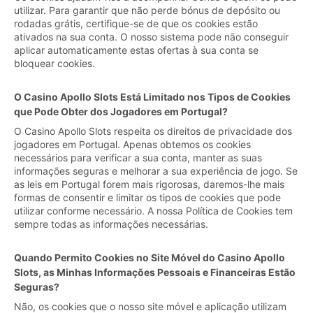
utilizar. Para garantir que não perde bónus de depósito ou
rodadas grátis, certifique-se de que os cookies estão
ativados na sua conta. O nosso sistema pode não conseguir
aplicar automaticamente estas ofertas à sua conta se
bloquear cookies.
O Casino Apollo Slots Está Limitado nos Tipos de Cookies
que Pode Obter dos Jogadores em Portugal?
O Casino Apollo Slots respeita os direitos de privacidade dos
jogadores em Portugal. Apenas obtemos os cookies
necessários para verificar a sua conta, manter as suas
informações seguras e melhorar a sua experiência de jogo. Se
as leis em Portugal forem mais rigorosas, daremos-lhe mais
formas de consentir e limitar os tipos de cookies que pode
utilizar conforme necessário. A nossa Política de Cookies tem
sempre todas as informações necessárias.
Quando Permito Cookies no Site Móvel do Casino Apollo
Slots, as Minhas Informações Pessoais e Financeiras Estão
Seguras?
Não, os cookies que o nosso site móvel e aplicação utilizam