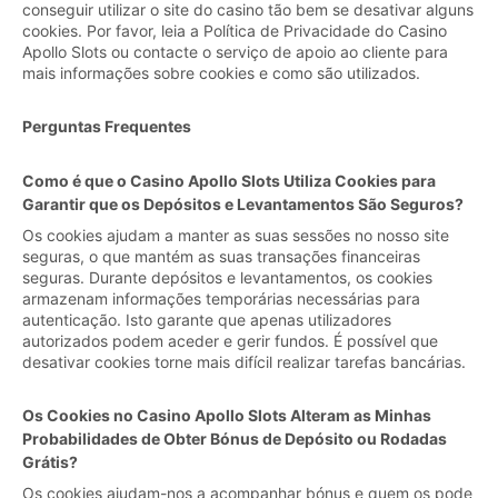
conseguir utilizar o site do casino tão bem se desativar alguns
cookies. Por favor, leia a Política de Privacidade do Casino
Apollo Slots ou contacte o serviço de apoio ao cliente para
mais informações sobre cookies e como são utilizados.
Perguntas Frequentes
Como é que o Casino Apollo Slots Utiliza Cookies para
Garantir que os Depósitos e Levantamentos São Seguros?
Os cookies ajudam a manter as suas sessões no nosso site
seguras, o que mantém as suas transações financeiras
seguras. Durante depósitos e levantamentos, os cookies
armazenam informações temporárias necessárias para
autenticação. Isto garante que apenas utilizadores
autorizados podem aceder e gerir fundos. É possível que
desativar cookies torne mais difícil realizar tarefas bancárias.
Os Cookies no Casino Apollo Slots Alteram as Minhas
Probabilidades de Obter Bónus de Depósito ou Rodadas
Grátis?
Os cookies ajudam-nos a acompanhar bónus e quem os pode