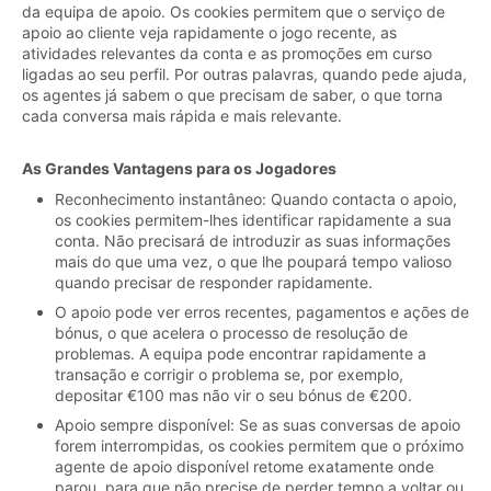
da equipa de apoio. Os cookies permitem que o serviço de
apoio ao cliente veja rapidamente o jogo recente, as
atividades relevantes da conta e as promoções em curso
ligadas ao seu perfil. Por outras palavras, quando pede ajuda,
os agentes já sabem o que precisam de saber, o que torna
cada conversa mais rápida e mais relevante.
As Grandes Vantagens para os Jogadores
Reconhecimento instantâneo: Quando contacta o apoio,
os cookies permitem-lhes identificar rapidamente a sua
conta. Não precisará de introduzir as suas informações
mais do que uma vez, o que lhe poupará tempo valioso
quando precisar de responder rapidamente.
O apoio pode ver erros recentes, pagamentos e ações de
bónus, o que acelera o processo de resolução de
problemas. A equipa pode encontrar rapidamente a
transação e corrigir o problema se, por exemplo,
depositar €100 mas não vir o seu bónus de €200.
Apoio sempre disponível: Se as suas conversas de apoio
forem interrompidas, os cookies permitem que o próximo
agente de apoio disponível retome exatamente onde
parou, para que não precise de perder tempo a voltar ou