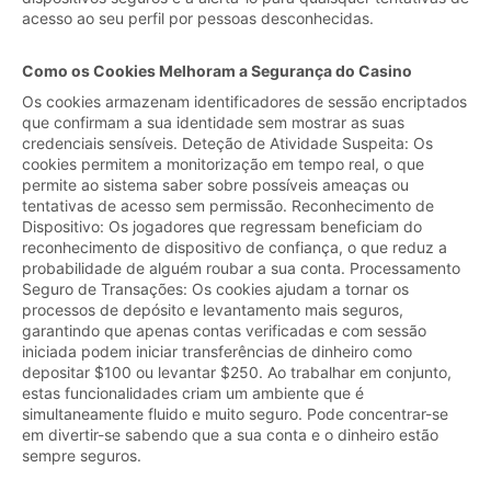
acesso ao seu perfil por pessoas desconhecidas.
Como os Cookies Melhoram a Segurança do Casino
Os cookies armazenam identificadores de sessão encriptados
que confirmam a sua identidade sem mostrar as suas
credenciais sensíveis. Deteção de Atividade Suspeita: Os
cookies permitem a monitorização em tempo real, o que
permite ao sistema saber sobre possíveis ameaças ou
tentativas de acesso sem permissão. Reconhecimento de
Dispositivo: Os jogadores que regressam beneficiam do
reconhecimento de dispositivo de confiança, o que reduz a
probabilidade de alguém roubar a sua conta. Processamento
Seguro de Transações: Os cookies ajudam a tornar os
processos de depósito e levantamento mais seguros,
garantindo que apenas contas verificadas e com sessão
iniciada podem iniciar transferências de dinheiro como
depositar $100 ou levantar $250. Ao trabalhar em conjunto,
estas funcionalidades criam um ambiente que é
simultaneamente fluido e muito seguro. Pode concentrar-se
em divertir-se sabendo que a sua conta e o dinheiro estão
sempre seguros.