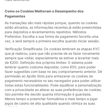
Como os Cookies Melhoram o Desempenho dos
Pagamentos
As transações são mais rápidas porque, quando os cookies
estão ativados, as informações recentes já estão preenchidas
para depósitos e levantamentos repetidos. Métodos
Preferidos: Escolha a sua forma de pagamento favorita uma
vez, e será sempre a primeira escolha quando iniciar sessão.
Verificação Simplificada: Os cookies lembram as etapas KYC
que já realizou, para que não precise de as fazer novamente
sempre que visitar, especialmente se estiver a levantar mais
de €200. Definição dos próprios limites: O sistema pode
lembrar quanto costuma depositar, como €50, para poder
fazer sugestões com base no seu comportamento anterior. Dê
permissão ao Apollo Slots para armazenar os cookies de
pagamento necessários no seu navegador para poder utilizar
todas estas funcionalidades. Pode equilibrar a personalização
com a privacidade ao alterar as suas preferências de cookies.
Isto permite-lhe decidir quanta informação é guardada.
Menos tempo a preencher formulários e mais tempo a jogar
jogos de casino de alta qualidade quando otimiza as suas