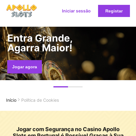
Iniciar sessão
Registar
Entra Grande,
Agarra Maior!
Jogar agora
Início
Política de Cookies
Jogar com Segurança no Casino Apollo
Slots em Portugal é Possível Graças à Sua