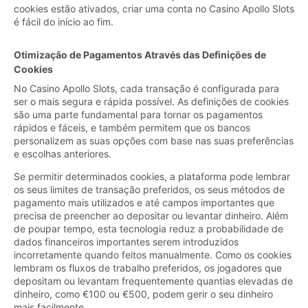
cookies estão ativados, criar uma conta no Casino Apollo Slots
é fácil do início ao fim.
Otimização de Pagamentos Através das Definições de
Cookies
No Casino Apollo Slots, cada transação é configurada para
ser o mais segura e rápida possível. As definições de cookies
são uma parte fundamental para tornar os pagamentos
rápidos e fáceis, e também permitem que os bancos
personalizem as suas opções com base nas suas preferências
e escolhas anteriores.
Se permitir determinados cookies, a plataforma pode lembrar
os seus limites de transação preferidos, os seus métodos de
pagamento mais utilizados e até campos importantes que
precisa de preencher ao depositar ou levantar dinheiro. Além
de poupar tempo, esta tecnologia reduz a probabilidade de
dados financeiros importantes serem introduzidos
incorretamente quando feitos manualmente. Como os cookies
lembram os fluxos de trabalho preferidos, os jogadores que
depositam ou levantam frequentemente quantias elevadas de
dinheiro, como €100 ou €500, podem gerir o seu dinheiro
mais facilmente.